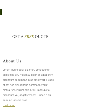
с
экспресс офис мебель официальный
nt
GET A
FREE
QUOTE
About Us
Lorem ipsum dolor sit amet, consectetur
adipiscing elit. Nullam at dolor sit amet enim
bibendum accumsan in sit amet velit. Fusce
et est nec nisi congue commodo vel ut
metus. Vestibulum odio arcu, imperdiet eu
bibendum vel, sagittis vel est. Fusce a dui
sem, ac facilisis eros.
read more