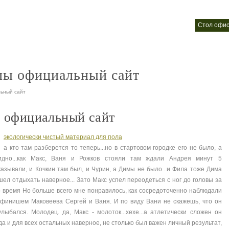
ооо офис мебель
снять офис с мебелью
стол офи
nt
nt
nt
лы официальный сайт
ьный сайт
ы официальный сайт
экологически чистый материал для пола
а кто там разберется то теперь...но в стартовом городке его не было, а
идно...как Макс, Ваня и Рожков стояли там ждали Андрея минут 5
казывали, и Кочкин там был, и Чурин, а Димы не было...и Фила тоже Дима
шел отдыхать наверное... Зато Макс успел переодеться с ног до головы за
о время Но больше всего мне понравилось, как сосредоточенно наблюдали
 финишем Маковеева Сергей и Ваня. И по виду Вани не скажешь, что он
лыбался. Молодец. да, Макс - молоток...хехе...а атлетически сложен он
и, да и для всех остальных наверное, не столько был важен личный результат,