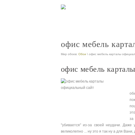
офис мебель карта
Мир обоев:
Обои
\ офис мебель карталы официал
офис мебель картал
об
по
по
эт
за
"убивается" из-за своей неудачи. Даже у
великолепно ... ну это я так ну а для Ван