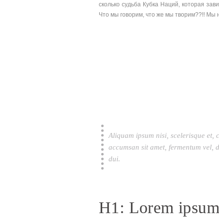
сколько судьба Кубка Наций, которая за
Что мы говорим, что же мы творим??!! Мы н
Aliquam ipsum nisi, scelerisque et, 
accumsan sit amet, fermentum vel, d
dui.
H1: Lorem ipsum 