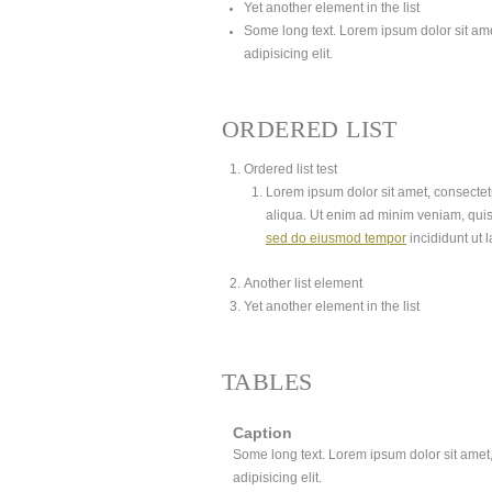
Yet another element in the list
Some long text. Lorem ipsum dolor sit amet
adipisicing elit.
ORDERED LIST
Ordered list test
Lorem ipsum dolor sit amet, consectetu
aliqua. Ut enim ad minim veniam, quis
sed do eiusmod tempor
incididunt ut 
Another list element
Yet another element in the list
TABLES
Caption
Some long text. Lorem ipsum dolor sit amet, 
adipisicing elit.