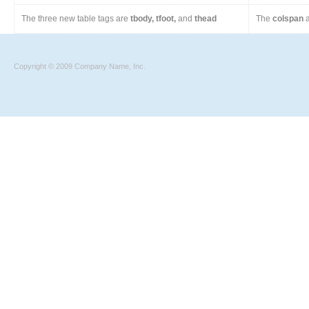
The three new table tags are
tbody, tfoot,
and
thead
The
colspan
a
Copyright © 2009 Company Name, Inc.