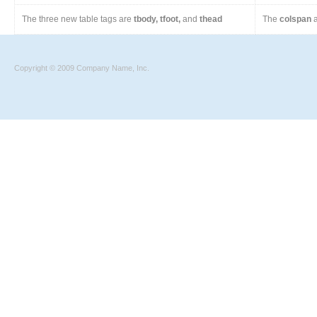
The three new table tags are
tbody, tfoot,
and
thead
The
colspan
a
Copyright © 2009 Company Name, Inc.