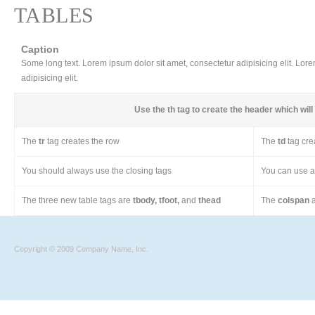
TABLES
Caption
Some long text. Lorem ipsum dolor sit amet, consectetur adipisicing elit. Lor
adipisicing elit.
Use the
th
tag to create the header which will 
The
tr
tag creates the row
The
td
tag cre
You should always use the closing tags
You can use a 
The three new table tags are
tbody, tfoot,
and
thead
The
colspan
a
Copyright © 2009 Company Name, Inc.