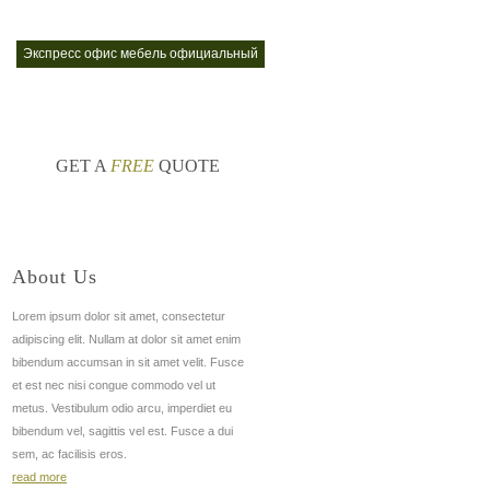
с
экспресс офис мебель официальный
nt
GET A
FREE
QUOTE
About Us
Lorem ipsum dolor sit amet, consectetur
adipiscing elit. Nullam at dolor sit amet enim
bibendum accumsan in sit amet velit. Fusce
et est nec nisi congue commodo vel ut
metus. Vestibulum odio arcu, imperdiet eu
bibendum vel, sagittis vel est. Fusce a dui
sem, ac facilisis eros.
read more