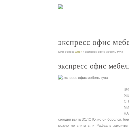
экспресс офис меб
Мир обоев:
Обои
\ экспресс офис мебель тула
экспресс офис мебел
це
ощ
СП
МИ
НА
сегодня взять ЗОЛОТО, но он боролся. бор
можно не считать, и Рафаэль закончил