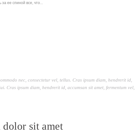
за ее спиной все, что...
commodo nec, consectetur vel, tellus. Cras ipsum diam, hendrerit id,
ui. Cras ipsum diam, hendrerit id, accumsan sit amet, fermentum vel,
dolor sit amet