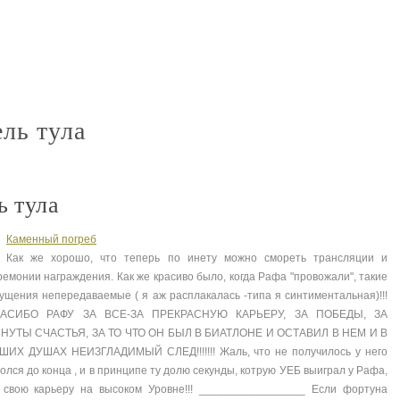
ооо офис мебель
снять офис с мебелью
стол офи
nt
nt
nt
ель тула
ь тула
Каменный погреб
Как же хорошо, что теперь по инету можно смореть трансляции и
ремонии награждения. Как же красиво было, когда Рафа "провожали", такие
ущения непередаваемые ( я аж расплакалась -типа я синтиментальная)!!!
АСИБО РАФУ ЗА ВСЕ-ЗА ПРЕКРАСНУЮ КАРЬЕРУ, ЗА ПОБЕДЫ, ЗА
НУТЫ СЧАСТЬЯ, ЗА ТО ЧТО ОН БЫЛ В БИАТЛОНЕ И ОСТАВИЛ В НЕМ И В
ШИХ ДУШАХ НЕИЗГЛАДИМЫЙ СЛЕД!!!!!!! Жаль, что не получилось у него
олся до конца , и в принципе ту долю секунды, котрую УЕБ выиграл у Рафа,
 свою карьеру на высоком Уровне!!! _________________ Если фортуна