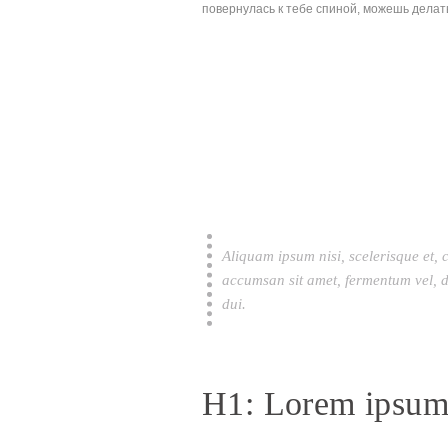
повернулась к тебе спиной, можешь делать 
Aliquam ipsum nisi, scelerisque et, 
accumsan sit amet, fermentum vel, d
dui.
H1: Lorem ipsum 